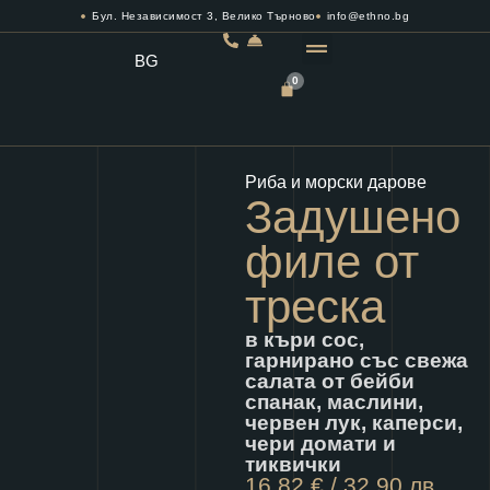
Бул. Независимост 3, Велико Търново
info@ethno.bg
BG
0
РЕЗЕРВИРАЙ МАСА
Риба и морски дарове
Задушено
филе от
треска
в къри сос,
гарнирано със свежа
салата от бейби
спанак, маслини,
червен лук, каперси,
чери домати и
тиквички
16,82
€
/ 32,90 лв.