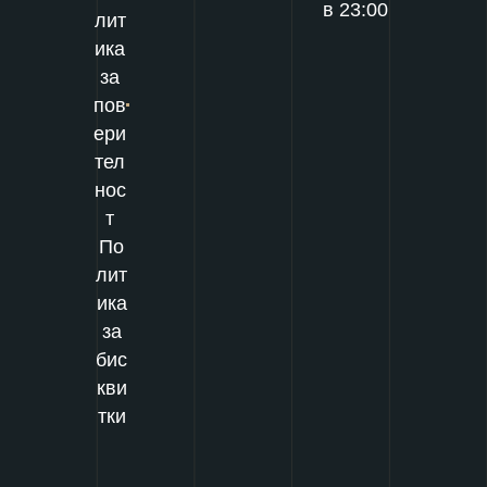
в 23:00
лит
ика
за
пов
ери
тел
нос
т
По
лит
ика
за
бис
кви
тки