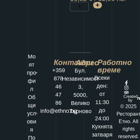
Мо
Контакти
Работно
Адрес
ят
време
+359
Бул.
про
Всеки
878
Независимост
фи
ден:
46
3,
л
от
47
5000,
Об
Created
by
11:30
86
Велико
щи
© 2025
до
info@ethno.bg
Търново
усл
Ресторан
24:00
ови
Етно. All
Кухнята
rights
я
затваря
reserved.
По