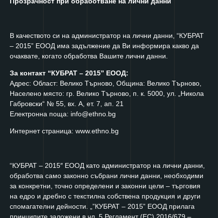
Прозрачност при обработване на лични данни
В качеството си на администратор на лични данни, “КУБРАТ
– 2015” ЕООД има задължение да Ви информира какво да
очаквате, когато обработва Вашите лични данни.
За контакт “КУБРАТ – 2015” ЕООД:
Адрес: Област: Велико Търново, Община: Велико Търново,
Населено място: гр. Велико Търново, п. к. 5000, ул. „Никола
Габровски“ № 55, вх. А, ет. 7, ап. 21
Електронна поща: info@ethno.bg
Интернет страница: www.ethno.bg
“КУБРАТ – 2015″ ЕООД като администратор на лични данни,
обработва само законно събрани лични данни, необходими
за конкретни, точно определени и законни цели – търговия
на едро и дребно с текстилна собствена продукция и други
спомагателни дейности. „”КУБРАТ – 2015” ЕООД прилага
принципите заложени в чл. 5 Регламент (ЕС) 2016/679 –