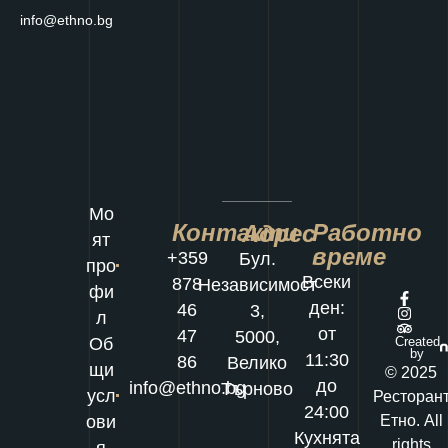
info@ethno.bg
Мо
Контакти
Работно
Адрес
ят
време
+359
Бул.
про
Всеки
878
Независимост
фи
ден:
46
3,
л
от
47
5000,
Об
Created
by
11:30
86
Велико
щи
© 2025
до
info@ethno.bg
Търново
усл
Ресторан
24:00
ови
Етно. All
Кухнята
rights
я