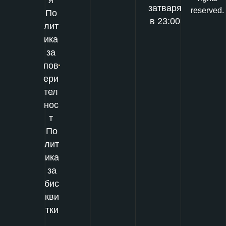
затваря
reserved.
По
в 23:00
лит
ика
за
пов
ери
тел
нос
т
По
лит
ика
за
бис
кви
тки