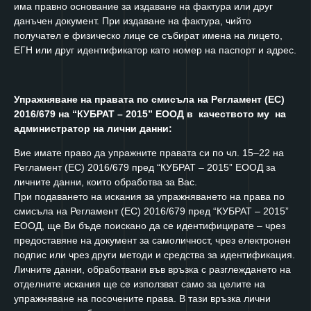
има правно основание за издаване на фактура или друг
данъчен документ. При издаване на фактура, чийто
получател е физическо лице се събират имена на лицето,
ЕГН или друг идентификатор като номер на паспорт и адрес.
Упражняване на правата по смисъла на Регламент (ЕС)
2016/679 на “КУБРАТ – 2015” ЕООД в качеството му на
администратор на лични данни:
Вие имате право да упражните правата си по чл. 15–22 на
Регламент (ЕС) 2016/679 пред “КУБРАТ – 2015” ЕООД за
личните данни, които обработва за Вас.
При подаването на искания за упражняването на права по
смисъла на Регламент (ЕС) 2016/679 пред “КУБРАТ – 2015”
ЕООД, ще Ви бъде поискано да се идентифицирате – чрез
предоставяне на документ за самоличност, чрез електронен
подпис или чрез други методи и средства за идентификация.
Личните данни, обработвани във връзка с разглеждането на
отделните искания ще се използват само за целите на
упражняване на посочените права. В тази връзка лични