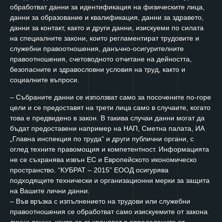
обработват данни за идентификация на физическите лица,
данни за образование и квалификация, данни за здравето,
данни за контакт, както и други данни, изискуеми по силата
на специалните закони, които регламентират трудовите и
служебни правоотношения, данъчно-осигурителните
правоотношения, счетоводното отчитане на дейността,
безопасните и здравословни условия на труд, както и
социалните въпроси.
– Събраните данни се използват само за посочените по-горе
цели и се предоставят на трети лица само в случаите, когато
това е предвидено в закон. В такива случаи данни могат да
бъдат предоставени например на НАП, Сметна палата, ИА
„Главна инспекция по труда“ и други публични органи, с
оглед техните правомощия и компетентност. Информацията
не се съхранява извън ЕС и Европейското икономическо
пространство. “КУБРАТ – 2015” ЕООД осигурява
подходящите технически и организационни мерки за защита
на Вашите лични данни.
– Във връзка с изпълнението на трудови или служебни
правоотношения се обработват само изискуемите от закона
лични данни, които се съхраняват в определените от