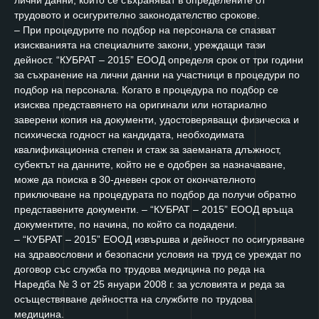
трудовото и осигурително законодателство срокове.
– При процедурите по подбор на персонала се спазват
изискванията на специалните закони, уреждащи тази
дейност. “КУБРАТ – 2015” ЕООД определя срок от три години
за съхранение на лични данни на участници в процедури по
подбор на персонала. Когато в процедура по подбор се
изисква представянето на оригинали или нотариално
заверени копия на документи, удостоверяващи физическа и
психическа годност на кандидата, необходимата
квалификационна степен и стаж за заеманата длъжност,
субектът на данните, който не е одобрен за назначаване,
може да поиска в 30-дневен срок от окончателното
приключване на процедурата по подбор да получи обратно
представените документи. – “КУБРАТ – 2015” ЕООД връща
документите, по начина, по който са подадени.
– “КУБРАТ – 2015” ЕООД извършва и дейност по осигуряване
на здравословни и безопасни условия на труд се уреждат по
договор със служба по трудова медицина по реда на
Наредба № 3 от 25 януари 2008 г. за условията и реда за
осъществяване дейността на службите по трудова
медицина.