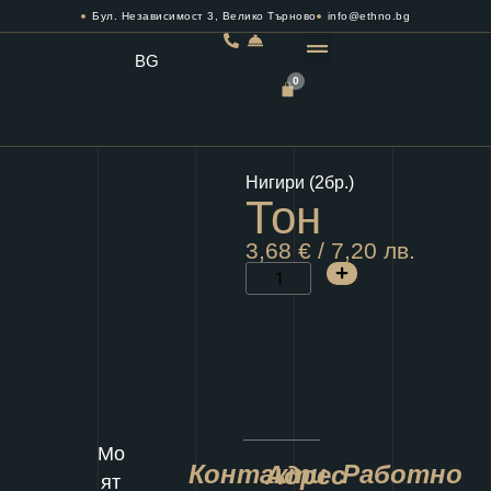
Бул. Независимост 3, Велико Търново
info@ethno.bg
BG
0
РЕЗЕРВИРАЙ МАСА
Нигири (2бр.)
Тон
3,68
€
/ 7,20 лв.
Мо
Контакти
Работно
Адрес
ят