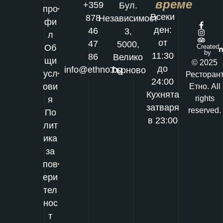
време
+359
Бул.
про
Всеки
878
Независимост
фи
ден:
46
3,
л
от
47
5000,
Об
Created
by
11:30
86
Велико
щи
© 2025
до
info@ethno.bg
Търново
усл
Ресторан
24:00
ови
Етно. All
Кухнята
rights
я
затваря
reserved.
По
в 23:00
лит
ика
за
пов
ери
тел
нос
т