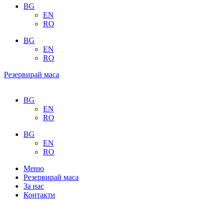
BG
EN
RO
BG
EN
RO
Резервирай маса
BG
EN
RO
BG
EN
RO
Меню
Резервирай маса
За нас
Контакти