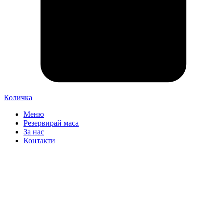
Количка
Меню
Резервирай маса
За нас
Контакти