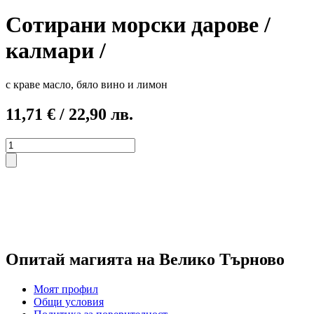
Сотирани морски дарове /
калмари /
с краве масло, бяло вино и лимон
11,71
€
/ 22,90 лв.
количество
за
Сотирани
морски
дарове
/
калмари
/
Опитай магията на Велико Търново
Моят профил
Общи условия