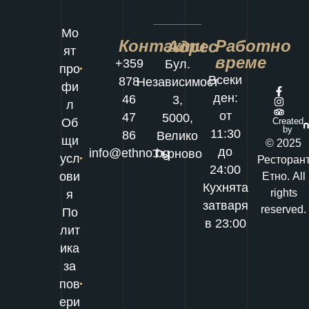
Мо
Контакти
Работно
Адрес
ят
време
+359
Бул.
про
Всеки
878
Независимост
фи
ден:
46
3,
л
от
47
5000,
Об
Created
by
11:30
86
Велико
щи
© 2025
до
info@ethno.bg
Търново
усл
Ресторан
24:00
ови
Етно. All
Кухнята
rights
я
затваря
reserved.
По
в 23:00
лит
ика
за
пов
ери