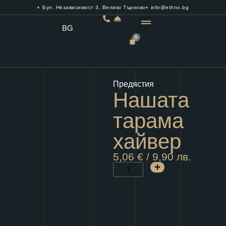
Бул. Независимост 3, Велико Търново
info@ethno.bg
BG
0
РЕЗЕРВИРАЙ МАСА
Предястия
Нашата
тарама
хайвер
5,06
€
/ 9,90 лв.