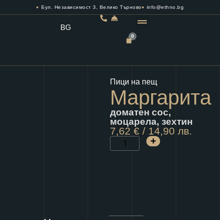
Бул. Независимост 3, Велико Търново
info@ethno.bg
BG
0
РЕЗЕРВИРАЙ МАСА
Пици на пещ
Маргарита
доматен сос,
моцарела, зехтин
7,62
€
/ 14,90 лв.