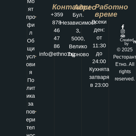
Мо
Контакти
Работно
Адрес
ят
време
+359
Бул.
про
Всеки
878
Независимост
фи
ден:
46
3,
л
от
47
5000,
Об
Created
by
11:30
86
Велико
щи
© 2025
до
info@ethno.bg
Търново
усл
Ресторан
24:00
ови
Етно. All
Кухнята
rights
я
затваря
reserved.
По
в 23:00
лит
ика
за
пов
ери
тел
нос