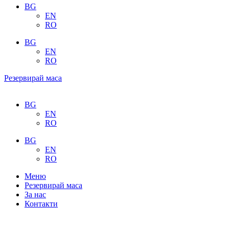
BG
EN
RO
BG
EN
RO
Резервирай маса
BG
EN
RO
BG
EN
RO
Меню
Резервирай маса
За нас
Контакти