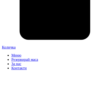
Количка
Меню
Резервирай маса
За нас
Контакти