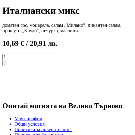
Италиански микс
доматен сос, моцарела, салам ,,Милано", пикантен салам,
прошуто ,,Крудо", печурка, маслини
10,69
€
/ 20,91 лв.
количество
за
Италиански
микс
Опитай магията на Велико Търново
Моят профил
Общи условия
Политика за поверителност
Политика за бисквитки