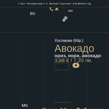
Бул. Независимост 3, Велико Търново
info@ethno.bg
BG
0
РЕЗЕРВИРАЙ МАСА
Хосомаки (6бр.)
Авокадо
ориз, нори, авокадо
3,68
€
/ 7,20 лв.
Мо