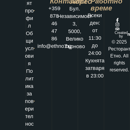
Контакти
Работно
Адрес
ят
време
+359
Бул.
про
Всеки
878
Независимост
фи
ден:
46
3,
л
от
47
5000,
Об
Created
by
11:30
86
Велико
щи
© 2025
до
info@ethno.bg
Търново
усл
Ресторан
24:00
ови
Етно. All
Кухнята
rights
я
затваря
reserved.
По
в 23:00
лит
ика
за
пов
ери
тел
нос