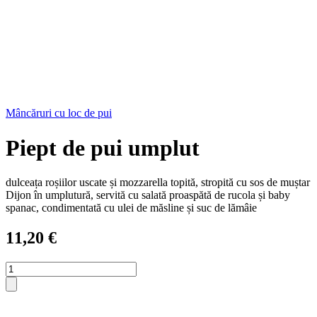
Mâncăruri cu loc de pui
Piept de pui umplut
dulceața roșiilor uscate și mozzarella topită, stropită cu sos de muștar
Dijon în umplutură, servită cu salată proaspătă de rucola și baby
spanac, condimentată cu ulei de măsline și suc de lămâie
11,20
€
Cantitate
Пълнени
пилешки
гърди