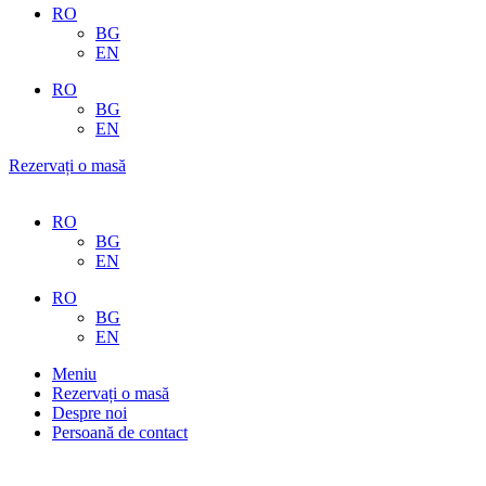
RO
BG
EN
RO
BG
EN
Rezervați o masă
RO
BG
EN
RO
BG
EN
Meniu
Rezervați o masă
Despre noi
Persoană de contact