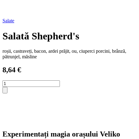
Salate
Salată Shepherd's
roșii, castraveți, bacon, ardei prăjit, ou, ciuperci porcini, brânză,
pătrunjel, măsline
8,64
€
Cantitate
Овчарска
салата
Experimentați magia orașului Veliko