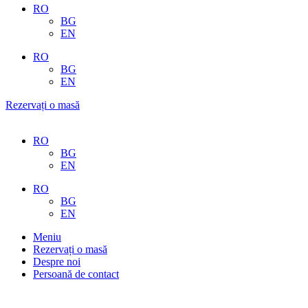
RO
BG
EN
RO
BG
EN
Rezervați o masă
RO
BG
EN
RO
BG
EN
Meniu
Rezervați o masă
Despre noi
Persoană de contact